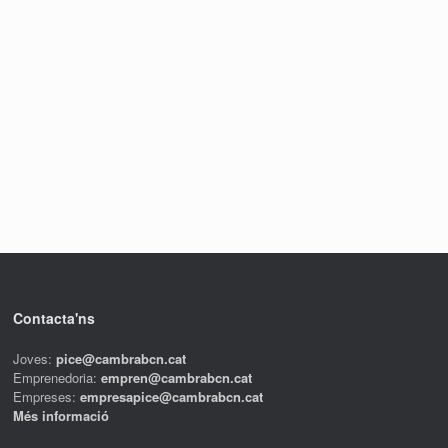
Contacta'ns
Joves:
pice@cambrabcn.cat
Emprenedoria:
empren@cambrabcn.cat
Empreses:
empresapice@cambrabcn.cat
Més informació