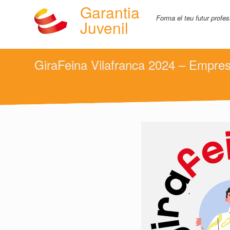
Garantia
Forma el teu futur profes
Juvenil
GiraFeina Vilafranca 2024 – Empre