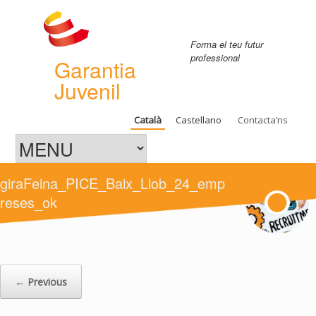
Forma el teu futur
professional
Garantia
Juvenil
Català
Castellano
Contacta’ns
giraFeina_PICE_Baix_Llob_24_emp
reses_ok
← Previous