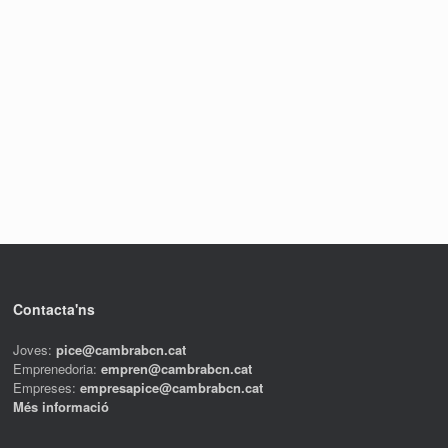
Contacta'ns
Joves:
pice@cambrabcn.cat
Emprenedoria:
empren@cambrabcn.cat
Empreses:
empresapice@cambrabcn.cat
Més informació