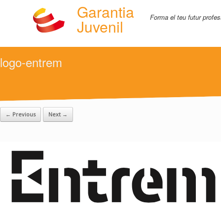
Garantia
Forma el teu futur profes
Juvenil
logo-entrem
← Previous
Next →