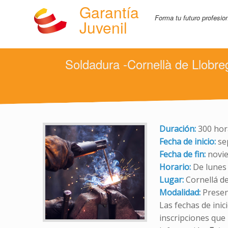
Garantía
Forma tu futuro profesio
Juvenil
Soldadura -Cornellà de Llobre
Duración:
300 hor
Fecha de inicio:
se
Fecha de fin:
novi
Horario:
De lunes
Lugar:
Cornellá d
Modalidad:
Presen
Las fechas de inic
inscripciones que 