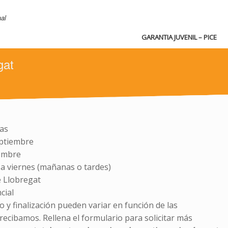
nal
GARANTIA JUVENIL – PICE
gat
as
ptiembre
embre
 a viernes (mañanas o tardes)
e Llobregat
cial
io y finalización pueden variar en función de las
recibamos. Rellena el formulario para solicitar más